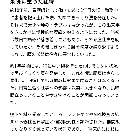
来院に至った経緯
約10年前、看護師として働き始めて2年目の頃、勤務中
に患者を抱え上げた際、初めてぎっくり腰を発症した。
それまで大きな腰のトラブルはなかったが、この出来事
をきっかけに慢性的な腰痛を抱えるようになった。当初
は数日で痛みが落ち着くこともあり、その都度仕事を続
けていたが、その後もぎっくり腰を何度か繰り返すよう
になり、腰の状態は徐々に悪化していった。
約1年半前には、特に重い物を持ったわけでもない状況
で再びぎっくり腰を発症した。これを境に腰痛はさらに
悪化し、回復しても以前の状態まで戻ることはなくなっ
た。日常生活や仕事への影響は次第に大きくなり、長時
間立っていることや歩き続けることが困難になっていっ
た。
整形外科を受診したところ、レントゲンやMRI検査の結
果から脊柱管狭窄症と椎間板変性と診断された。椎間板
はかなりすり減っている状態であり、「将来的には腰に