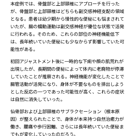
本症例では、骨盤部と上部頸椎にアプローチを行った
が、骨盤部と上部頸椎はどちらも副交感神経支配の領域
となる。患者は幼少期から慢性的な便秘にも悩まされて
いたが、腸の蠕動運動は副交感神経が優位な状態で活発
に行われる。そのため、これらの部位の神経機能低下
は、長年続いていた便秘にも少なからず影響していた可
能性がある。
初回アジャストメント後に一時的な下痢や顔の肌荒れが
出現したが、長期間の便秘によって体内に老廃物が停滞
していたことが推察される。神経機能が変化したことで
腸管活動が活発になり、身体が不要なものを排出しよう
とした反応の一つであった可能性が高く、これらの症状
は自然に消失していった。
仙骨部および上部頸椎のサブラクセーション（根本原
因）が整えられたことで、身体が本来持つ自然治癒力が
働き、腰痛や歩行困難、さらには長年続いていた便秘ま
でもが変化していったのだろう。