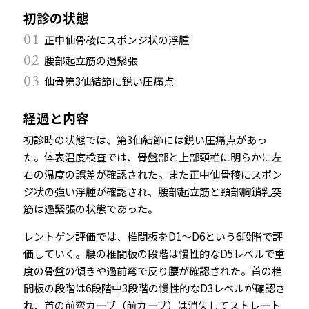
初診の状態
01
正中仙骨稜にスポンジ状の浮腫
02
腰部起立筋の過緊張
03
仙骨第3仙結節に鋭い圧痛点
経過と内容
初診時の状態では、第3仙結節には鋭い圧痛点があっ
た。体表温度検査では、骨盤部と上部頸椎に明らかに左
右の温度の誤差が確認された。また正中仙骨稜にスポン
ジ状の強い浮腫が確認され、腰部起立筋と頸部胸鎖乳突
筋は過緊張の状態であった。
レントゲン評価では、椎間板をD1～D6という6段階で評
価していく。腰の椎間板の段階は慢性的なD5レベルで重
度の骨盤の傾きや過前弯で反り腰が確認された。首の椎
間板の段階は6段階中3段階の慢性的なD3レベルが確認さ
れ、首の前弯カーブ（前カーブ）は消失してストレート