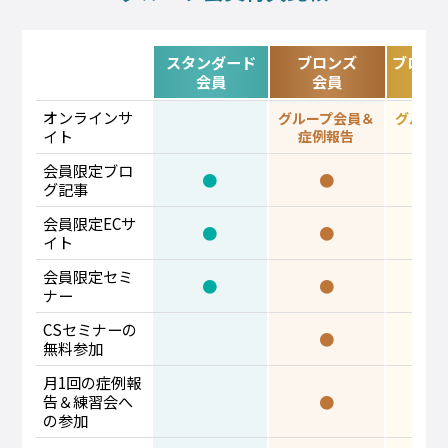
スタンダード
ブロンズ
ブロン
会員
会員
会
オンラインサ
グループ会員＆
グルー
イト
症例報告
症例
会員限定ブロ
●
●
グ記事
会員限定ECサ
●
●
イト
会員限定セミ
●
●
ナー
CSセミナーの
●
無料参加
月1回の症例報
告＆練習会へ
●
の参加