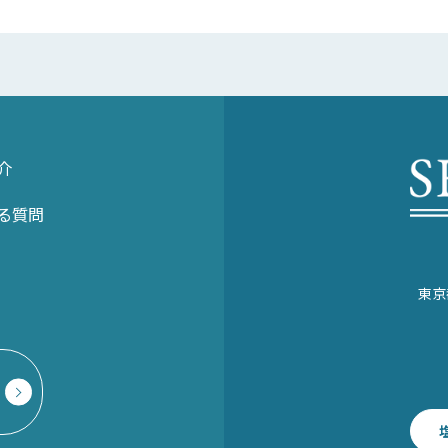
介
る質問
東京