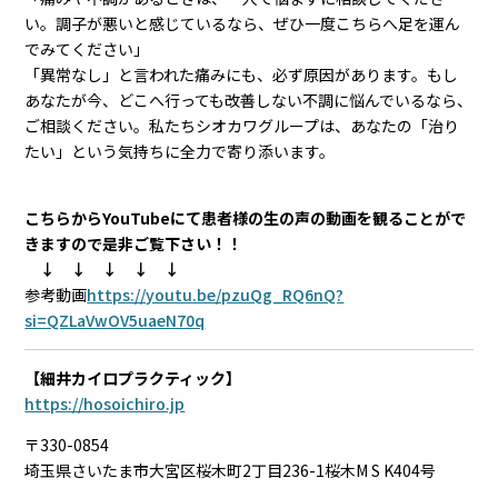
い。調子が悪いと感じているなら、ぜひ一度こちらへ足を運ん
でみてください」
「異常なし」と言われた痛みにも、必ず原因があります。もし
あなたが今、どこへ行っても改善しない不調に悩んでいるなら、
ご相談ください。私たちシオカワグループは、あなたの「治り
たい」という気持ちに全力で寄り添います。
こちらからYouTubeにて患者様の生の声の動画を観ることがで
きますので是非ご覧下さい！！
↓ ↓ ↓ ↓ ↓
参考動画
https://youtu.be/pzuQg_RQ6nQ?
si=QZLaVwOV5uaeN70q
【細井カイロプラクティック】
https://hosoichiro.jp
〒330-0854
埼玉県さいたま市大宮区桜木町2丁目236-1桜木M S K404号