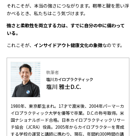
それこそが、本当の強さにつながります。靭帯と腱を思い浮
かべるとき、私たちはこう気づけます。
強さと柔軟性を両立する力は、すでに自分の中に備わって
いる。
これこそが、
インサイドアウト健康文化の象徴
なのです。
執筆者
塩川カイロプラクティック
塩川 雅士D.C.
1980年、東京都生まれ。17才で渡米後、2004年パーマーカ
イロプラクティック大学を優等で卒業。D.C.の称号取得。米
国ナショナルボード合格。日本カイロプラクティックリサー
チ協会（JCRA）役員。2005年からカイロプラクターを育成
する学校の運営と講師に携わり、現在、年間約300時間の講