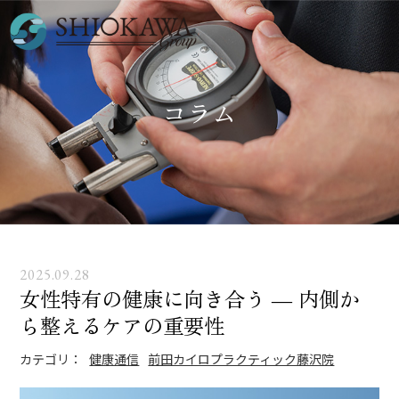
コラム
2025.09.28
女性特有の健康に向き合う ― 内側か
ら整えるケアの重要性
カテゴリ：
健康通信
前田カイロプラクティック藤沢院