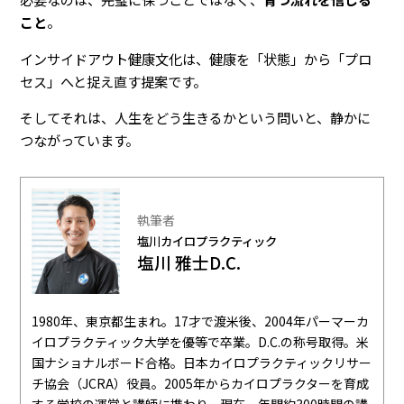
こと
。
インサイドアウト健康文化は、健康を「状態」から「プロ
セス」へと捉え直す提案です。
そしてそれは、人生をどう生きるかという問いと、静かに
つながっています。
執筆者
塩川カイロプラクティック
塩川 雅士D.C.
1980年、東京都生まれ。17才で渡米後、2004年パーマーカ
イロプラクティック大学を優等で卒業。D.C.の称号取得。米
国ナショナルボード合格。日本カイロプラクティックリサー
チ協会（JCRA）役員。2005年からカイロプラクターを育成
する学校の運営と講師に携わり、現在、年間約300時間の講