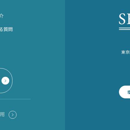
介
る質問
東京
用