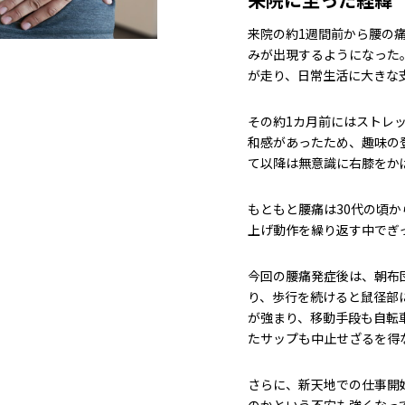
来院の約1週間前から腰の
みが出現するようになった
が走り、日常生活に大きな
その約1カ月前にはストレ
和感があったため、趣味の
て以降は無意識に右膝をか
もともと腰痛は30代の頃
上げ動作を繰り返す中でぎ
今回の腰痛発症後は、朝布
り、歩行を続けると鼠径部
が強まり、移動手段も自転
たサップも中止せざるを得
さらに、新天地での仕事開
のかという不安も強くなってい