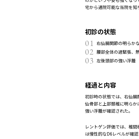
宅から通院可能な当院を知
初診の状態
01
右仙腸関節の明らか
02
腰部全体の過緊張、
03
左後頭部の強い浮腫
経過と内容
初診時の状態では、
右仙腸
仙骨部と上部頚椎に明らか
強い浮腫が確認された。
レントゲン評価では、椎間板
は慢性的な
D6レベルが確