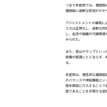
つまり本症例では、椎間板
椎間板に過剰な負担がかか
アジャストメントの継続に
入力は正常化し、過剰な防
し、血流や組織の代謝環境
みられた。
また、登山やサップといっ
疼痛の軽減にとどまらず、
る。
本症例は、慢性的な椎間板
のバランスや神経機能とい
根本原因に介入することで
能であることを示唆する症