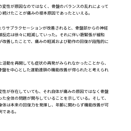
の変性が原因なのではなく、骨盤のバランスの乱れによって
り続けたことが痛みの根本原因であったといえる。
よりサブラクセーションが改善されると、骨盤部からの神経
御反応は徐々に軽減していった。それに伴い筋緊張が緩和
が改善したことで、痛みの軽減および動作の回復が段階的に
た活動を再開しても症状の再発がみられなかったことから、
骨盤を中心とした運動連鎖の機能改善が得られたと考えられ
変性が存在していても、それ自体が痛みの原因ではなく骨盤
った全体の問題が関与していることを示している。そして、
身体は本来の回復力を発揮し、年齢に関わらず機能改善が可
例である。