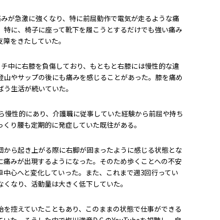
痛みが急激に強くなり、特に前屈動作で電気が走るような痛
。特に、椅子に座って靴下を履こうとするだけでも強い痛み
支障をきたしていた。
ッチ中に右膝を負傷しており、もともと右膝には慢性的な違
登山やサップの後にも痛みを感じることがあった。膝を痛め
ばう生活が続いていた。
から慢性的にあり、介護職に従事していた経験から前屈や持ち
っくり腰も定期的に発症していた既往がある。
団から起き上がる際に右脚が固まったように感じる状態とな
に痛みが出現するようになった。そのため歩くことへの不安
車中心へと変化していった。また、これまで週3回行ってい
なくなり、活動量は大きく低下していた。
始を控えていたこともあり、このままの状態で仕事ができる
た。そうした中で塩川満章D.C.のYouTubeを視聴し、自