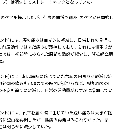
ーブ）は消失してストレートネック
となっていた。
回のケアを提示したが、仕事の関係で週2回のケアから開始し
メント)には、腰の痛みは自覚的に軽減し、日常動作の負担も
し前屈動作ではまだ痛みが残存しており、動作には慎重さが
上では、初診時にみられた腰部の熱感が減少し、脊柱起立筋
た。
メント)には、朝起床時に感じていた右脚の固まりが軽減し始
鼠径部の痛みも出現までの時間が延びるなど、機能面での回
の不安も徐々に軽減し、日常の活動量がわずかに増加してい
メント)には、靴下を履く際に生じていた鋭い痛みは大きく軽
的に登山を再開したが、腰痛の再発はみられなかった。ま
腫は明らかに減少していた。