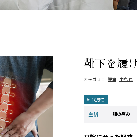
靴下を履
カテゴリ：
腰痛
中島 恵
60代男性
主訴
腰の痛み
来院に至った経緯