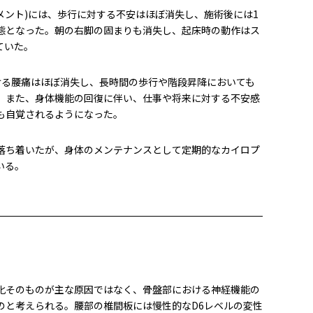
メント)には、
歩行に対する不安はほぼ消失し、施術後には1
態となった。朝の右脚の固まりも消失し、起床時の動作はス
ていた。
ける腰痛はほぼ消失し、長時間の歩行や階段昇降においても
。また、身体機能の回復に伴い、仕事や将来に対する不安感
も自覚されるようになった。
落ち着いたが、身体のメンテナンスとして定期的なカイロプ
いる。
化そのものが主な原因ではなく、骨盤部における神経機能の
のと考えられる。腰部の椎間板には慢性的なD6レベルの変性