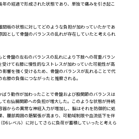
長年の経過で形成された状態であり、単独で痛みを引き起こ
椎間板の状態に対してどのような負担が加わっていたかであ
原因として骨盤のバランスの乱れが存在していたと考えられ
もと骨盤の左右のバランスの乱れにより下肢への荷重バラン
を受けて右膝に慢性的なストレスが加わっていた可能性が高
の影響を強く受けるため、骨盤のバランスが乱れることで代
の右膝の負傷につながったと推察される。
かばう動作が加わったことで骨盤および股関節のバランスは
して右仙腸関節への負担が増大した。このような状態が持続
容器からの異常な神経入力が増加し、脳はそれを防御的に処
果、腰部周囲の筋緊張が高まり、可動域制限や血流低下を伴
（D6レベル）に対してさらに負荷が蓄積していったと考えら