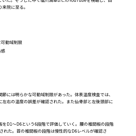
り来院に至る。
な可動域制限
熱感
関節には明らかな可動域制限があった。体表温度検査では、
に左右の温度の誤差が確認された。また仙骨部と左後頭部
に
をD1～D6という6段階で評価していく。腰の椎間板の段階
認された。首の椎間板の段階は慢性的なD6レベルが確認さ