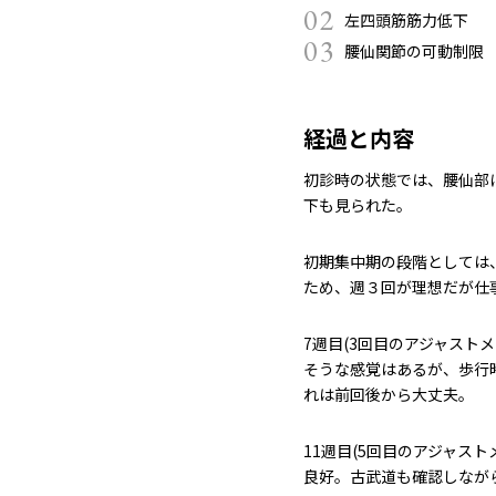
02
左四頭筋筋力低下
03
腰仙関節の可動制限
経過と内容
初診時の状態では、腰仙部
下も見られた。
初期集中期の段階としては
ため、週３回が理想だが仕
7週目(3回目のアジャスト
そうな感覚はあるが、歩行
れは前回後から大丈夫。
11週目(5回目のアジャス
良好。古武道も確認しなが