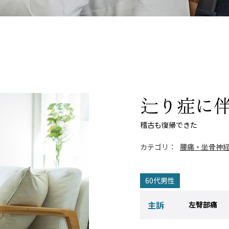
辷り症に
稽古も復帰できた
カテゴリ：
腰痛・坐骨神
60代男性
主訴
左臀部痛