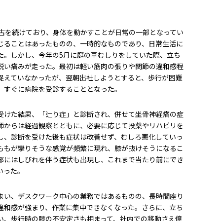
稽古を続けており、身体を動かすことが日常の一部となってい
じることはあったものの、一時的なものであり、日常生活に
た。しかし、今年の5月に庭の草むしりをしていた際、立ち
鋭い痛みが走った。最初は軽い筋肉の張りや関節の違和感程
捉えていなかったが、翌朝出社しようとすると、歩行が困難
、すぐに病院を受診することとなった。
受けた結果、「辷り症」と診断され、併せて坐骨神経痛の症
師からは経過観察とともに、必要に応じて投薬やリハビリを
し、診断を受けた後も症状は改善せず、むしろ悪化していっ
ももが攣りそうな感覚が頻繁に現れ、膝が抜けそうになるこ
部にはしびれを伴う症状も出現し、これまで当たり前にでき
いった。
まい、デスクワーク中心の業務ではあるものの、長時間座り
違和感が強まり、作業に集中できなくなった。さらに、立ち
い、歩行時の膝の不安定さも相まって、社内での移動さえ億