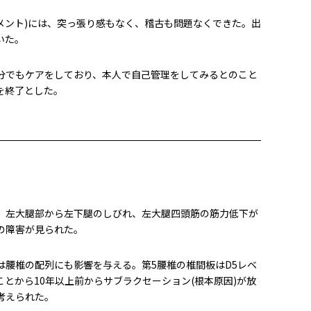
トメント)には、突っ張り感もなく、稽古も問題なくできた。出
いた。
分でもケアをしており、本人で自己管理をしてみるとのこと
を終了とした。
、左大腿部から左下腿のしびれ、左大腿四頭筋の筋力低下が
の障害が見られた。
は腰椎の配列にも影響を与える。第5腰椎の椎間板はD5レベ
とから10年以上前からサブラクセーション(根本原因)が放
考えられた。