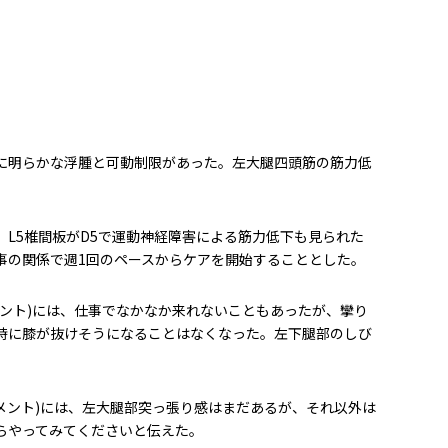
に明らかな浮腫と可動制限があった。左大腿四頭筋の筋力低
、L5椎間板がD5で運動神経障害による筋力低下も見られた
事の関係で週1回のペースからケアを開始することとした。
メント)には、仕事でなかなか来れないこともあったが、攣り
時に膝が抜けそうになることはなくなった。左下腿部のしび
トメント)には、左大腿部突っ張り感はまだあるが、それ以外は
らやってみてくださいと伝えた。