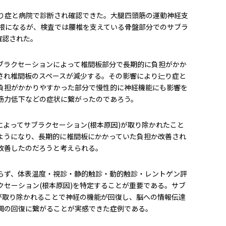
べり症と病院で診断され確認できた。大腿四頭筋の運動神経支
経根になるが、検査では腰椎を支えている骨盤部分でのサブラ
確認された。
ブラクセーションによって椎間板部分で長期的に負担がかか
され椎間板のスペースが減少する。その影響により辷り症と
負担がかかりやすかった部分で慢性的に神経機能にも影響を
筋力低下などの症状に繋がったのであろう。
によってサブラクセーション(根本原因)が取り除かれたこと
ようになり、長期的に椎間板にかかっていた負担か改善され
改善したのだろうと考えられる。
らず、体表温度・視診・静的触診・動的触診・レントゲン評
クセーション(根本原因)を特定することが重要である。サブ
)が取り除かれることで神経の機能が回復し、脳への情報伝達
調の回復に繋がることが実感できた症例である。