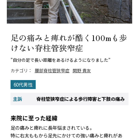
足の痛みと痺れが酷く100mも歩
けない脊柱管狭窄症
”自分の足で長い距離をあるけるようになりました”
カテゴリ：
腰部脊柱管狭窄症
関野 貴友
60代男性
主訴
脊柱管狭窄症による歩行障害と下肢の痛み
来院に至った経緯
足の痛みと痺れに長年悩まされている。
特に右太ももから足先にかけての強い痛みと痺れがあ