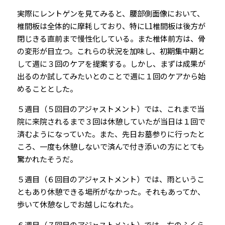
実際にレントゲンを見てみると、腰部側面像において、
椎間板は全体的に摩耗しており、特にL1椎間板は後方が
閉じきる直前まで慢性化している。また椎体前方は、骨
の変形が目立つ。これらの状況を加味し、初期集中期と
して週に３回のケアを提案する。しかし、まずは成果が
出るのか試してみたいとのことで週に１回のケアから始
めることとした。
５週目（５回目のアジャストメント）では、これまで当
院に来院されるまで３回は休憩していたが当日は１回で
済むようになっていた。また、先日お墓参りに行ったと
ころ、一度も休憩しないで済んで付き添いの方にとても
驚かれたそうだ。
５週目（６回目のアジャストメント）では、雨というこ
ともあり休憩できる場所がなかった。それもあってか、
歩いて休憩なしでお越しになれた。
６週目（７回目のアジャストメント）では、右のふくら