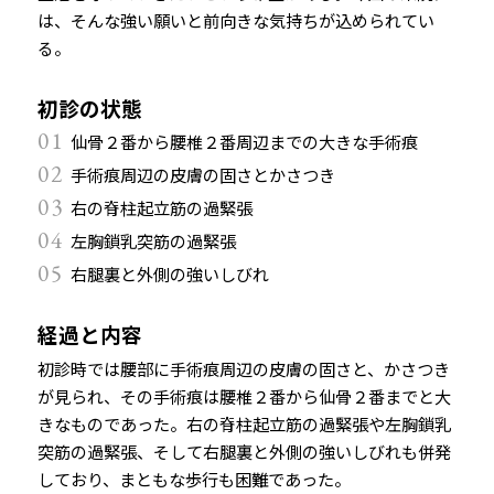
は、そんな強い願いと前向きな気持ちが込められてい
る。
初診の状態
01
仙骨２番から腰椎２番周辺までの大きな手術痕
02
手術痕周辺の皮膚の固さとかさつき
03
右の脊柱起立筋の過緊張
04
左胸鎖乳突筋の過緊張
05
右腿裏と外側の強いしびれ
経過と内容
初診時では腰部に手術痕周辺の皮膚の固さと、かさつき
が見られ、その手術痕は腰椎２番から仙骨２番までと大
きなものであった。右の脊柱起立筋の過緊張や左胸鎖乳
突筋の過緊張、そして右腿裏と外側の強いしびれも併発
しており、まともな歩行も困難であった。