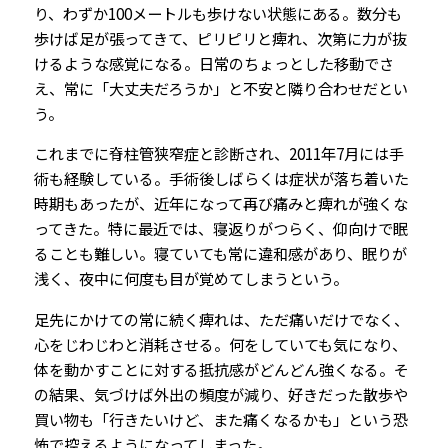
り、わずか100メートルも歩けない状態にある。数分も
歩けば足が張ってきて、ピリピリと痺れ、次第に力が抜
けるような感覚になる。日常のちょっとした移動でさ
え、常に「大丈夫だろうか」と不安と隣り合わせだとい
う。
これまでに脊柱管狭窄症と診断され、2011年7月には手
術も経験している。手術後しばらくは症状が落ち着いた
時期もあったが、近年になって再び痛みと痺れが強くな
ってきた。特に最近では、寝返りがつらく、仰向けで眠
ることも難しい。寝ていても常に違和感があり、眠りが
浅く、夜中に何度も目が覚めてしまうという。
足先にかけての常に続く痺れは、ただ痛いだけでなく、
心をじわじわと消耗させる。何をしていても気になり、
体を動かすことに対する抵抗感がどんどん強くなる。そ
の結果、気づけば外出の頻度が減り、好きだった散歩や
買い物も「行きたいけど、また痛くなるかも」という恐
怖で控えるようになってしまった。