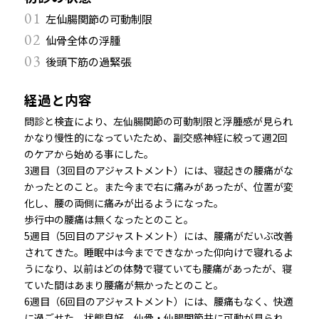
01
左仙腸関節の可動制限
02
仙骨全体の浮腫
03
後頭下筋の過緊張
経過と内容
問診と検査により、左仙腸関節の可動制限と浮腫感が見られ
かなり慢性的になっていたため、副交感神経に絞って週2回
のケアから始める事にした。
3週目（3回目のアジャストメント）には、寝起きの腰痛がな
かったとのこと。また今まで右に痛みがあったが、位置が変
化し、腰の両側に痛みが出るようになった。
歩行中の腰痛は無くなったとのこと。
5週目（5回目のアジャストメント）には、腰痛がだいぶ改善
されてきた。睡眠中は今までできなかった仰向けで寝れるよ
うになり、以前はどの体勢で寝ていても腰痛があったが、寝
ていた間はあまり腰痛が無かったとのこと。
6週目（6回目のアジャストメント）には、腰痛もなく、快適
に過ごせた。状態良好。仙骨・仙腸関節共に可動が見られ、