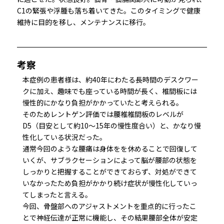
C1の緊張や浮腫も落ち着いてきた。このタイミングで健康
維持に目的を移し、メンテナンスに移行。
考察
本症例の患者様は、約40年にわたる長時間のデスクワー
クに加え、趣味でも座っている時間が長く、椎間板には
慢性的にかなり負担がかかっていたと考えられる。
そのためレントゲン評価では腰椎椎間板のレベルが
D5（目安として約10〜15年の慢性度合い）と、かなり慢
性化している状況だった。
通常今回のような腰痛は身体をを休めることで回復して
いくが、サブラクセーションによって脳が腰部の状態を
しっかりと把握することができておらず、対処ができて
いなかったため負担がかかり続け症状が慢性化していっ
てしまったと言える。
今回、骨盤部へのアジャストメントを重点的に行ったこ
とで神経伝達が正常に機能し、その結果腰部全体が安定