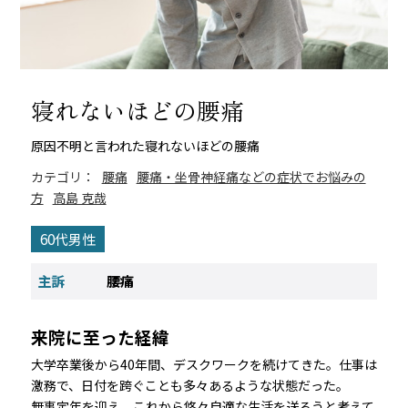
寝れないほどの腰痛
原因不明と言われた寝れないほどの腰痛
カテゴリ：
腰痛
腰痛・坐骨神経痛などの症状でお悩みの
方
高島 克哉
60代男性
主訴
腰痛
来院に至った経緯
大学卒業後から40年間、デスクワークを続けてきた。仕事は
激務で、日付を跨ぐことも多々あるような状態だった。
無事定年を迎え、これから悠々自適な生活を送ろうと考えて