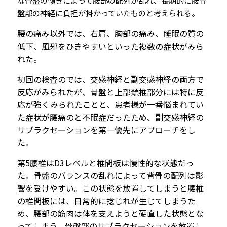
な骨盤の傾きによって腰部の配列が乱れ、長期的に腰骨
盤部の神経に負担が掛かっていたものと考えられる。
腰の痛み以外では、右肩、胸部の痛み、睡眠の質の
低下、風邪をひきやすいといった複数の症状がみら
れた。
初回の検査のでは、交感神経と副交感神経の両方で
反応がみられたが、骨盤と上部頚椎部分には特に反
応が強くみられたことと、患者様が一番悩まれてい
た症状が腰痛のと不眠症だったため、副交感神経の
サブラクセーションを第一優先にアプローチをし
た。
第5腰椎はD3レベルと椎間板は慢性的な状態だっ
た。骨盤のバランスの乱れによって背骨の配列は影
響を受けやすい。この状態を放置してしまうと腰椎
の椎間板には、日常的に捻じれが生じてしまうた
め、腰部の筋肉は体を支えようと硬直した状態とな
ってしまう。骨盤部のサブラクセーションを放置し