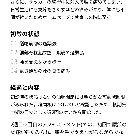
さらに、サッカーの練習中に対人で腰を痛めてしまい、
日常生活にも支障をきたすほどの痛みがあり、体にも不
調が続いたためホームページで検索し来院に至る。
初診の状態
01
僧帽筋部の過緊張
02
腰部脊柱起立筋、殿筋の過緊張
03
腰を支えながら歩行
04
動き始めの腰の際の痛み
経過と内容
初診時の状態は右側の仙腸関節には明らかな可動域制限
がみられた。椎間板はD3レベルと確認したため、初期集
中期の目安として週2回のケアから開始した。
2週目(2回目の
アジャストメント)では、初回で腰部の
炎症が強くみられ、腰を手で支えながらながらでな