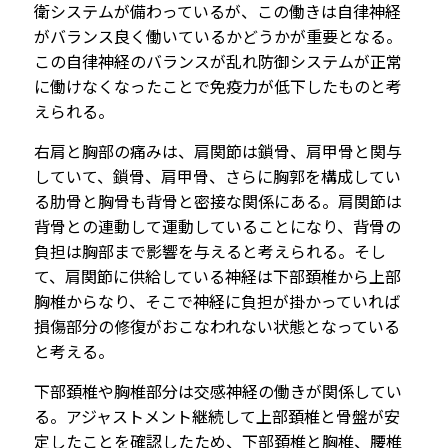
衛システムが備わっているが、この働きは自律神経
がバランス良く働いているかどうかが重要となる。
この自律神経のバランスが乱れ防御システムが正常
に働けなくなったことで免疫力が低下したものと考
えられる。
右肩と胸部の痛みは、肩関節は鎖骨、肩甲骨と関与
していて、鎖骨、肩甲骨、さらに胸郭を構成してい
る肋骨と胸骨も背骨と密接な関係にある。肩関節は
背骨との連動して運動していることになり、背骨の
負担は胸部まで影響を与えると考えられる。そし
て、肩関節に供給している神経は下部頚椎から上部
胸椎からなり、そこで神経に負担が掛かっていれば
損傷部分の修復がおこなわれない状態となっている
と考える。
下部頚椎や胸椎部分は交感神経の働きが関係してい
る。アジャストメント継続して上部頚椎と骨盤が安
定したことを確認したため、下部頚椎と胸椎、腰椎