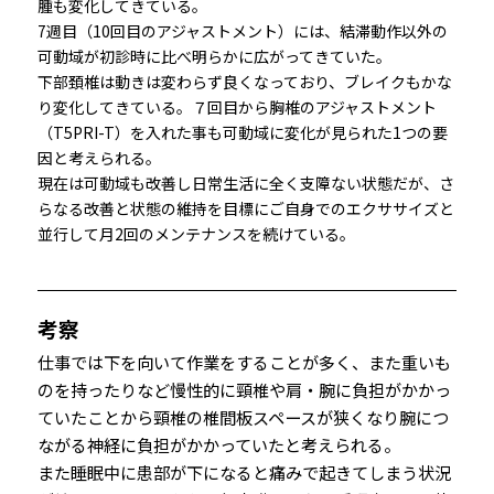
腫も変化してきている。
7週目（10回目のアジャストメント）には、結滞動作以外の
可動域が初診時に比べ明らかに広がってきていた。
下部頚椎は動きは変わらず良くなっており、ブレイクもかな
り変化してきている。７回目から胸椎のアジャストメント
（T5PRI-T）を入れた事も可動域に変化が見られた1つの要
因と考えられる。
現在は可動域も改善し日常生活に全く支障ない状態だが、さ
らなる改善と状態の維持を目標にご自身でのエクササイズと
並行して月2回のメンテナンスを続けている。
考察
仕事では下を向いて作業をすることが多く、また重いも
のを持ったりなど慢性的に頸椎や肩・腕に負担がかかっ
ていたことから頸椎の椎間板スペースが狭くなり腕につ
ながる神経に負担がかかっていたと考えられる。
また睡眠中に患部が下になると痛みで起きてしまう状況