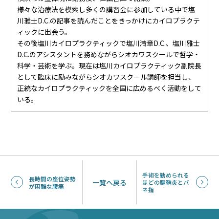
様々な治療法を模索し多くの講習会に参加している中で塩
川雅士D.C.の記事を読んだことをきっかけにカイロプラクテ
ィックに出会う。
その後塩川カイロプラクティックで塩川満章D.C.、塩川雅士
D.C.のアシスタントを務めながらシオカワスクールで哲学・
科学・芸術を学ぶ。現在は塩川カイロプラクティック副院長
として臨床に励みながらシオカワスクール講師を担当し、
正統なカイロプラクティックを全国に広めるべく活動をして
いる。
手術を勧められる
長時間の座位姿勢
一覧へ戻る
ほどの腱鞘炎とバ
が困難な腰痛
ネ指