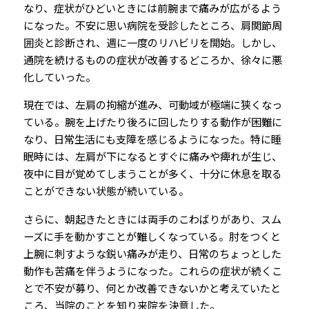
なり、症状がひどいときには前腕まで痛みが広がるよう
になった。不安に思い病院を受診したところ、肩関節周
囲炎と診断され、週に一度のリハビリを開始。しかし、
通院を続けるものの症状が改善するどころか、徐々に悪
化していった。
現在では、左肩の拘縮が進み、可動域が極端に狭くなっ
ている。腕を上げたり後ろに回したりする動作が困難に
なり、日常生活にも支障を感じるようになった。特に睡
眠時には、左肩が下になるとすぐに痛みや痺れが生じ、
夜中に目が覚めてしまうことが多く、十分に休息を取る
ことができない状態が続いている。
さらに、朝起きたときには両手のこわばりがあり、スム
ーズに手を動かすことが難しくなっている。肘をつくと
上腕に刺すような鋭い痛みが走り、日常のちょっとした
動作も苦痛を伴うようになった。これらの症状が続くこ
とで不安が募り、何とか改善できないかと考えていたと
ころ、当院のことを知り来院を決意した。