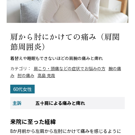
肩から肘にかけての痛み（肩関
節周囲炎）
着替えや睡眠もできないほどの肩腕の痛みと痺れ
カテゴリ：
肩こり・頭痛などの症状でお悩みの方
腕の痛
み
肘の痛み
高島 克哉
60代女性
主訴
五十肩による痛みと痺れ
来院に至った経緯
8か月前から左肩から左肘にかけて痛みを感じるように