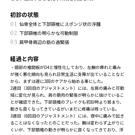
初診の状態
01
仙骨全体と下部頸椎にスポンジ状の浮腫
02
下部頸椎の明らかな可動制限
03
肩甲骨周辺の筋の過緊張
経過と内容
・頸部の椎間板がD4と慢性化しており、左腕の痺れと痛み
が強く悪化傾向も見られ日常生活に支障が出ていることなど
から、まずは週に2回のケアから始める事にした。
2週目（3回目のアジャストメント）に
は、左肩の痛みと可動
域に変化が見られ、肩の筋肉の緊張が明らかに抜けているこ
とが確認できた。下部頸椎のブレイクも初診時より弱まり、
動きも良くなってきているがいまだに疼痛は残っている。
3週目（6回目のアジャストメント）には、夜中に痛みで起き
ることはなくなったとのことだった。腕は変わらず上がりに
くいが、下部頚椎の動きが明らかに良くなってきており、浮