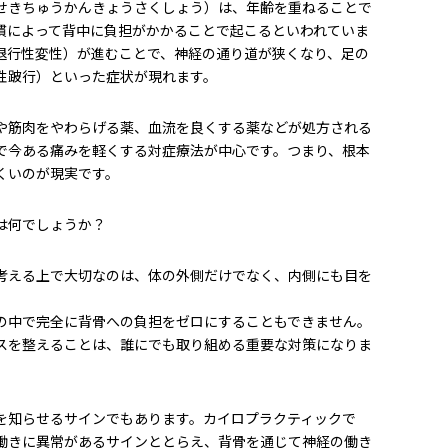
せきちゅうかんきょうさくしょう）は、年齢を重ねることで
慣によって背中に負担がかかることで起こるといわれていま
退行性変性）が進むことで、神経の通り道が狭くなり、足の
性跛行）といった症状が現れます。
や筋肉をやわらげる薬、血流を良くする薬などが処方される
で今ある痛みを軽くする対症療法が中心です。つまり、根本
くいのが現実です。
は何でしょうか？
考える上で大切なのは、体の外側だけでなく、内側にも目を
の中で完全に背骨への負担をゼロにすることもできません。
スを整えることは、誰にでも取り組める重要な対策になりま
を知らせるサインでもあります。カイロプラクティックで
働きに異常があるサインととらえ、背骨を通じて神経の働き