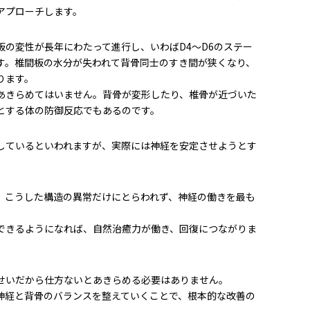
アプローチします。
板の変性が長年にわたって進行し、いわばD4～D6のステー
す。椎間板の水分が失われて背骨同士のすき間が狭くなり、
ります。
あきらめてはいません。背骨が変形したり、椎骨が近づいた
とする体の防御反応でもあるのです。
しているといわれますが、実際には神経を安定させようとす
、こうした構造の異常だけにとらわれず、神経の働きを最も
できるようになれば、自然治癒力が働き、回復につながりま
せいだから仕方ないとあきらめる必要はありません。
神経と背骨のバランスを整えていくことで、根本的な改善の