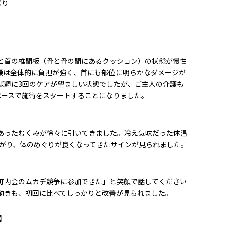
ばり
と首の椎間板（骨と骨の間にあるクッション）の状態が慢性
腰は全体的に負担が強く、首にも部位に明らかなダメージが
ば週に3回のケアが望ましい状態でしたが、ご主人の介護も
ペースで施術をスタートすることになりました。
あったむくみが徐々に引いてきました。冷え気味だった体温
上がり、体のめぐりが良くなってきたサインが見られました。
町内会のムカデ競争に参加できた」と笑顔で話してください
動きも、初回に比べてしっかりと改善が見られました。
】