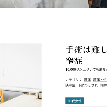
手術は難
窄症
10,000歩以上歩いても痛
カテゴリ：
腰痛
腰痛・坐
狭窄症
下肢のしびれ
細井
80代女性