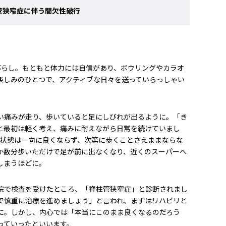
管狭窄症に伴う間欠性破行
暮らし。もともと体力には自信があり、ボウリングやカラオ
楽しみのひとつで、アクティブな日々を送っていらっしゃい
い痛みが走り、歩いていると足にしびれが出るように。「き
と最初は軽く考え、痛みに耐えながら日常を続けていまし
も状態は一向に良くならず、次第に歩くことさえままならな
か数分歩いただけで足が前に出なくなり、近くのスーパーへ
しまうほどに。
院で検査を受けたところ、「脊柱管狭窄症」と診断されまし
で慎重に治療を進めましょう」と言われ、まずはリハビリと
に。しかし、内心では「本当にこのまま良くなるのだろう
っていったといいます。