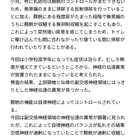
小児、特に乳幼児は膀胱のコントロールがまだできない
ため、無意識のままに排尿する反射排尿を行っているこ
とに加え、膀胱にある程度尿がたまった段階で無意識の
うちに膀胱が収縮する無抑制収縮を起こすこともあり、
これによって突然強い尿意を感じてしまうため、トイレ
に駆け込んでも間に合わなかったり寝ている間に排尿が
行われていたりすることがある。
今回は小学校高学年になっても症状は治らず、むしろ頻
度が増えてきているというところから、神経の伝達異常
が放置されたままになっていると考えられた。
検査の結果、上部頸椎と仙骨の副交感神経領域にはっき
りとした神経伝達の異常が見つかった。
膀胱の機能は自律神経によってコントロールされてい
る。
今回は副交感神経領域の神経伝達の異常が顕著に見られ
たが、これによって自律神経のバランスが乱れその結果
交感神経が過剰になっていたことで膀胱が過剰に収縮し