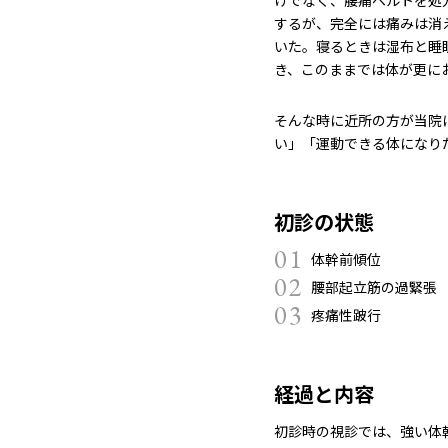
するが、完全には痛みは消
いた。寝るときは湿布と睡
き、このままでは体が更に
そんな時に近所の方が当院
い」「運動できる体になり
初診の状態
01
体幹前傾位
02
腰部起立筋の過緊張
03
疼痛性跛行
経過と内容
初診時の視診では、強い体