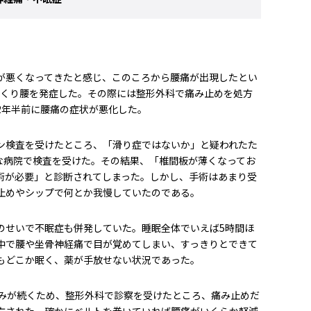
が悪くなってきたと感じ、このころから腰痛が出現したとい
っくり腰を発症した。その際には整形外科で痛み止めを処方
2年半前に腰痛の症状が悪化した。
ン検査を受けたところ、「滑り症ではないか」と疑われたた
きな病院で検査を受けた。その結果、「椎間板が薄くなってお
術が必要」と診断されてしまった。しかし、手術はあまり受
止めやシップで何とか我慢していたのである。
のせいで不眠症も併発していた。睡眠全体でいえば5時間ほ
中で腰や坐骨神経痛で目が覚めてしまい、すっきりとできて
もどこか眠く、薬が手放せない状況であった。
痛みが続くため、整形外科で診察を受けたところ、痛み止めだ
方された。確かにベルトを巻いていれば腰痛がいくらか軽減