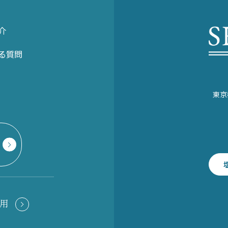
介
る質問
東京
用