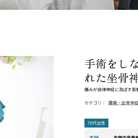
手術をし
れた坐骨
痛みが自律神経に及ぼす影
カテゴリ：
腰痛・坐骨神
70代女性
主訴
右側の坐骨