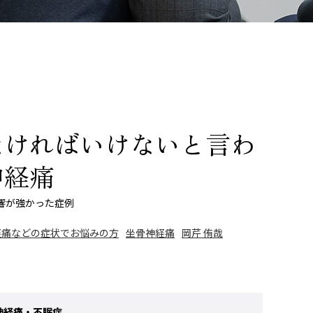
なければいけないと言わ
神経痛
響が強かった症例
経痛などの症状でお悩みの方
坐骨神経痛
岡芹 侑哉
神経痛・不眠症