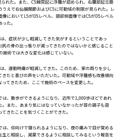
応が見られた。また、C5棘突起に浮腫が認められ、右腰部起立筋
のうえで右仙腸関節およびC5に可動域の制限が見られた。レ
像においてL5がD5レベル、頸部側面像ではC5がD5レベル
あった。
では、症状が少し軽減してきた気がするということであっ
お尻の骨の出っ張りが減ってきたのではないかと感じること
目の施術では大きな変化は感じていない。
では、運動時痛が軽減してきた。このため、家の周りを少し
てきたと喜びの声をいただいた。可動域や浮腫感も改善傾向
なってきたため、ここで施術のペースを変更した。
では、散歩ができるようになり、近所で1,000歩ほどであれ
た。また、あまり気にはなっていなかったが首の調子も良
ってきたことを気づくことができた。
トでは、仰向けで寝られるようになり、夜の痛みで目が覚める
先生と相談し、減薬できるように相談してみるという報告を