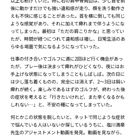
以上も続けていた。特に右の肩甲骨周辺は、少し首を前
後に動かすだけでも強い違和感が走り、顔を洗う動作さ
えも不快に感じることがあった。首を横に倒しても同じ
ような感覚があり、それに加えて痺れまで伴うようにな
ってしまった。最初は「ただの肩こりかな」と思ってい
たが、時間が経つにつれて違和感は増し、日常生活のあ
らゆる場面で気になるようになっていった。
仕事の付き合いでゴルフに週に2回ほど行く機会があっ
たが、プレー後は決まって痺れがひどくなり、夜にはお
手上げな状態になってしまうこともしばしば。次の日に
は少し落ち着くものの、完全には消えず、2～3日は鈍い
痺れが続く。楽しみであるはずのゴルフが、終わった後
の症状を考えると「行きたいけれど、また辛くなるかも
しれない…」と、不安の種になってしまっていた。
何とかこの状態を脱したいと、ネットで同じような症状
で悩んでいる人はいないか探しているうちに、塩川満章
先生のアジャストメント動画を発見。動画を見ながら、