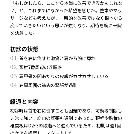
「もしかしたら、ここなら本当に改善できるかもしれな
い」と、これまでになかった希望を感じた。整体やマッ
サージなども考えたが、一時的な改善ではなく根本から
変えていきたいという思いが強くなり、期待を胸に来院
を決意した。
初診の状態
01
首を右に倒すと激痛と肩から腕に痺れ
02
頚椎7番周辺の浮腫感
03
肩甲骨の間あたりの皮膚がカサカサしている
04
右肩周囲の筋肉の緊張が過剰
経過と内容
初診時は首を右に倒すことも困難であり、可動域制限も
非常に強い。筋肉の緊張も過剰であった。頚椎や胸椎の
椎間板はD2~3の段階へと進んでいるため、初期は週1回
のケアを提案し、スタートした。