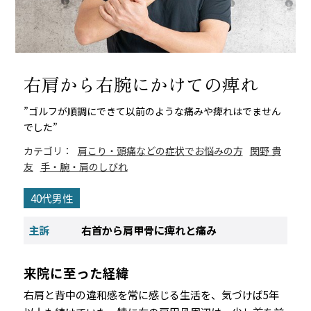
右肩から右腕にかけての痺れ
”ゴルフが順調にできて以前のような痛みや痺れはでません
でした”
カテゴリ：
肩こり・頭痛などの症状でお悩みの方
関野 貴
友
手・腕・肩のしびれ
40代男性
主訴
右首から肩甲骨に痺れと痛み
来院に至った経緯
右肩と背中の違和感を常に感じる生活を、気づけば5年