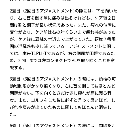
2週目（2回目のアジャストメント)の際には、下を向いた
り、右に首を倒す際に痛みは出るけれども、ケア後２日
間は割と調子が良い状況であった。また、痺れの位置に
変化があり、ケア前は右の肘くらいまで痺れ感があった
が、ケア後に肩峰の付近まで上がってきた。頸椎７番周
囲の浮腫感も少し減っている。アジャストメントに関し
ては、本来T1PLI-Tであるが、右の側屈が困難であるた
め、2回目までは左コンタクトでPLを取り除くことを意
識する。
3週目（3回目のアジャストメント）の際には、頚椎の可
動域制限がかなり無くなり、右に首を倒してもほとんど
問題がない。下を向くときだけ少し痺れが肩に残る程
度。また、ゴルフをした後に必ずと言って良いほど、し
びれや痛みが出ていたものに関してもほとんど消失し
た。
6週目（5回目のアジャストメント）の際には、間隔を2