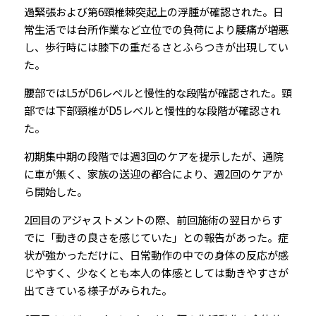
過緊張および第6頸椎棘突起上の浮腫が確認された。日
常生活では台所作業など立位での負荷により腰痛が増悪
し、歩行時には膝下の重だるさとふらつきが出現してい
た。
腰部ではL5がD6レベルと慢性的な段階が確認された。頸
部では下部頸椎がD5レベルと慢性的な段階が確認され
た。
初期集中期の段階では週3回のケアを提示したが、通院
に車が無く、家族の送迎の都合により、週2回のケアか
ら開始した。
2回目のアジャストメントの際、前回施術の翌日からす
でに「動きの良さを感じていた」との報告があった。症
状が強かっただけに、日常動作の中での身体の反応が感
じやすく、少なくとも本人の体感としては動きやすさが
出てきている様子がみられた。