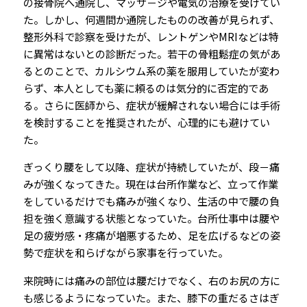
の接骨院へ通院し、マッサ－ジや電気の治療を受けてい
た。しかし、何週間か通院したものの改善が見られず、
整形外科で診察を受けたが、レントゲンやMRIなどは特
に異常はないとの診断だった。若干の骨粗鬆症の気があ
るとのことで、カルシウム系の薬を服用していたが変わ
らず、本人としても薬に頼るのは気分的に否定的であ
る。さらに医師から、症状が緩解されない場合には手術
を検討することを推奨されたが、心理的にも避けてい
た。
ぎっくり腰をして以降、症状が持続していたが、段－痛
みが強くなってきた。現在は台所作業など、立って作業
をしているだけでも痛みが強くなり、生活の中で腰の負
担を強く意識する状態となっていた。台所仕事中は腰や
足の疲労感・疼痛が増悪するため、足を広げるなどの姿
勢で症状を和らげながら家事を行っていた。
来院時には痛みの部位は腰だけでなく、右のお尻の方に
も感じるようになっていた。また、膝下の重だるさはぎ