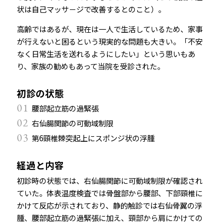
状は自己マッサ－ジで改善するとのこと）。
高齢ではあるが、現在は一人で生活しているため、家事
が行えないと困るという現実的な問題も大きい。「不安
なく日常生活を送れるようにしたい」という思いもあ
り、家族の勧めもあって当院を受診された。
初診の状態
01
腰部起立筋の過緊張
02
右仙腸関節の可動域制限
03
第6頸椎棘突起上にスポンジ状の浮腫
経過と内容
初診時の状態では、右仙腸関節に可動域制限が確認され
ていた。体表温度検査では骨盤部から腰部、下部頸椎に
かけて反応が示されており、静的触診では右仙骨翼の浮
腫、腰部起立筋の過緊張に加え、頸部から肩にかけての