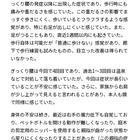
っくり腰の発症以降に出現した症状であり、歩行時にも
痛みや重だるさを感じていた。この重だるさの影響でま
っすぐ歩きにくく、歩いているとフラフラするような感
覚があり、特に右足が出しにくいと感じていた。また、
足がつることもあり、直近1週間以内にも起きていた。
歩行自体は可能だが「普通に歩けない」感覚があり、廊
下で歩行練習も試みたものの、目立った改善は得られて
いなかった。
ぎっくり腰は今回で4回目であり、過去1〜3回目は温泉
などで対処して落ち着いていたが、今回は症状が長引い
ていることが不安に感じていた。さらに、家族から右肩
が少し上がって見えると言われることがあり、本人も鏡
で同様に感じていた。
身体の不安は続き、最近は右手の握力低下も自覚してお
り、ペットボトルを開ける動作が難しくなったり、庭木
の剪定用のニッパ－を使用すると親指が曲がった状態か
ら戻りにくくなったりすることがあった（この親指の症