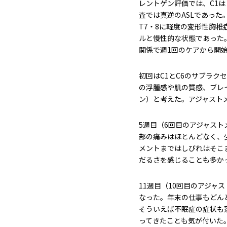
レントゲン評価では、C1は
査では真逆のASLであっ
T7・8に軽度の変形性胸椎
ルと慢性的な状態であった
関係で週1回のケアから開
初回はC1とC6のサブラク
の浮腫感や肌の質感、ブレ
ン）と考えた。アジャスト
5週目（6回目のアジャス
部の痛みはほとんどなく、
メントまではしびれはそこ
だるさを感じることも多か
11週目（10回目のアジャ
なった。年末の仕事もどん
そういえば不眠症の症状も
ってきたことも気が付いた