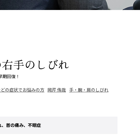
の右手のしびれ
早期回復！
などの症状でお悩みの方
岡芹 侑哉
手・腕・肩のしびれ
れ、首の痛み、不眠症