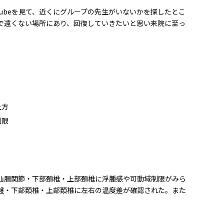
Tubeを見て、近くにグループの先生がいないかを探したとこ
で遠くない場所にあり、回復していきたいと思い来院に至っ
上方
制限
仙腸関節・下部頚椎・上部頚椎に浮腫感や可動域制限がみら
盤・下部頚椎・上部頚椎に左右の温度差が確認された。また
。