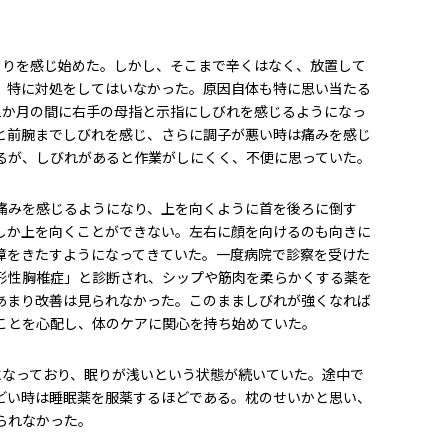
こりを感じ始めた。しかし、そこまで辛くはなく、放置して
、特に対処をしてはいなかった。原因自体も特に思い当たる
1か月の間に右手の母指と示指にしびれを感じるようになっ
と前腕までしびれを感じ、さらに調子が悪い時は痛みを感じ
るが、しびれがあると作業がしにくく、不便に思っていた。
痛みを感じるようになり、上を向くように首を後ろに倒す
しか上を向くことができない。左右に顔を向けるのも向きに
障をきたすようになってきていた。一度病院で診察を受けた
形性胸椎症」と診断され、シップや筋肉を柔らかくする薬を
あまり改善は見られなかった。このまましびれが強くなれば
ことを心配し、体のケアに関心を持ち始めていた。
になっており、眠りが浅いという状態が続いていた。途中で
どい時は睡眠薬を服薬するほどである。枕のせいかと思い、
られなかった。