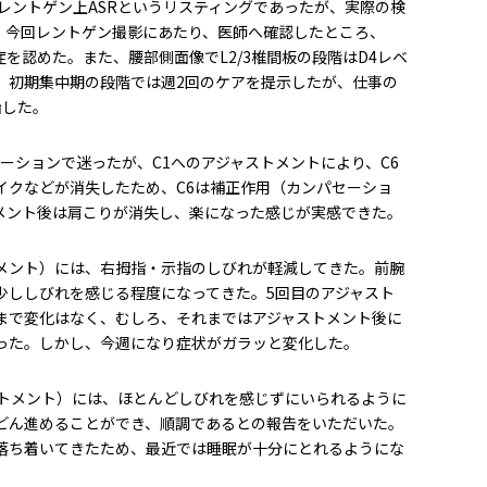
レントゲン上ASRというリスティングであったが、実際の検
た。今回レントゲン撮影にあたり、医師へ確認したところ、
症を認めた。また、腰部側面像でL2/3椎間板の段階はD4レベ
。初期集中期の段階では週2回のケアを提示したが、仕事の
始した。
セーションで迷ったが、C1へのアジャストメントにより、C6
イクなどが消失したため、C6は補正作用（カンパセーショ
メント後は肩こりが消失し、楽になった感じが実感できた。
トメント）には、右拇指・示指のしびれが軽減してきた。前腕
少ししびれを感じる程度になってきた。5回目のアジャスト
まで変化はなく、むしろ、それまではアジャストメント後に
った。しかし、今週になり症状がガラッと変化した。
ストメント）には、ほとんどしびれを感じずにいられるように
どん進めることができ、順調であるとの報告をいただいた。
落ち着いてきたため、最近では睡眠が十分にとれるようにな
。