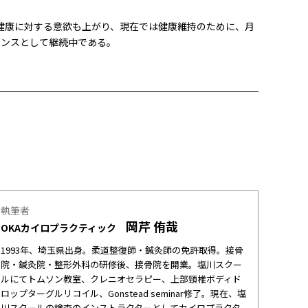
健康に対する意欲も上がり、現在では健康維持のために、月
ナンスとして継続中である。
執筆者
岡芹 侑哉
OKAカイロプラクティック
1993年、埼玉県出身。柔道整復師・鍼灸師の免許取得。接骨
院・鍼灸院・整形外科の研修後、接骨院を開業。塩川スクー
ルにてトムソン教室、クレニオセラピー、上部頸椎ボディド
ロップターグルリコイル、Gonstead seminar修了。現在、塩
川スクールの検査のインストラクターとしてカイロプラクタ