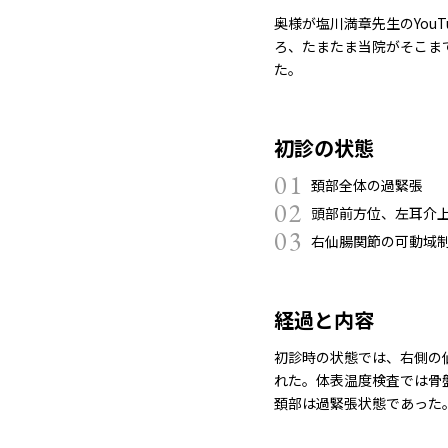
奥様が塩川満章先生のYou
ろ、たまたま当院がそこま
た。
初診の状態
01
頚部全体の過緊張
02
頭部前方位、左耳介
03
右仙腸関節の可動域
経過と内容
初診時の状態では、右側の
れた。体表温度検査では骨
頚部は過緊張状態であった