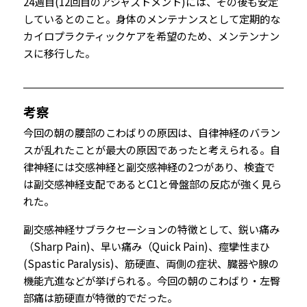
24週目(12回目のアジャストメント)には、その後も安定
しているとのこと。身体のメンテナンスとして定期的な
カイロプラクティックケアを希望のため、メンテンナン
スに移行した。
考察
今回の朝の腰部のこわばりの原因は、自律神経のバラン
スが乱れたことが最大の原因であったと考えられる。自
律神経には交感神経と副交感神経の2つがあり、検査で
は副交感神経支配であるとC1と骨盤部の反応が強く見ら
れた。
副交感神経サブラクセーションの特徴として、鋭い痛み
（Sharp Pain)、早い痛み（Quick Pain)、痙攣性まひ
(Spastic Paralysis)、筋硬直、両側の症状、臓器や腺の
機能亢進などが挙げられる。今回の朝のこわばり・左臀
部痛は筋硬直が特徴的でだった。