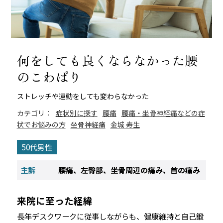
何をしても良くならなかった腰
のこわばり
ストレッチや運動をしても変わらなかった
カテゴリ：
症状別に探す
腰痛
腰痛・坐骨神経痛などの症
状でお悩みの方
坐骨神経痛
金城 寿生
50代男性
主訴
腰痛、左臀部、坐骨周辺の痛み、首の痛み
来院に至った経緯
長年デスクワークに従事しながらも、健康維持と自己鍛