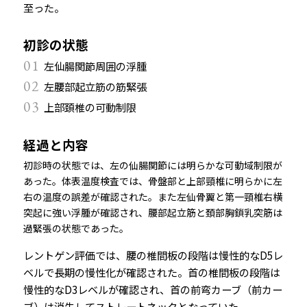
至った。
初診の状態
01
左仙腸関節周囲の浮腫
02
左腰部起立筋の筋緊張
03
上部頚椎の可動制限
経過と内容
初診時の状態では、左の仙腸関節には明らかな可動域制限が
あった。体表温度検査では、骨盤部と上部頸椎に明らかに左
右の温度の誤差が確認された。また左仙骨翼と第一頸椎右横
突起に強い浮腫が確認され、腰部起立筋と頚部胸鎖乳突筋は
過緊張の状態であった。
レントゲン評価では、腰の椎間板の段階は慢性的なD5レ
ベルで長期の慢性化が確認された。首の椎間板の段階は
慢性的なD3レベルが確認され、首の前弯カーブ（前カー
ブ）は消失してストレートネックとなっていた。