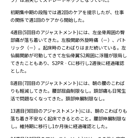
初期集中期の段階では週2回のケアを提示したが、仕事
の関係で週1回のケアから開始した。
4週目(5回目のアジャストメント)には、左坐骨周囲の臀
部痛が落ち着いてきた。左股関節外旋時痛（－）、パト
リック（－）。起床時のこわばりはまだ続いている。左
仙腸関節が可動してきて左仙骨翼S2周囲に浮腫が限局し
てきたこともあり、S2PR‐Cに移行し2週後に経過確認
とした。
8週目(7回目のアジャストメント)には、朝の腰のこわば
りも軽減してきた。腰部屈曲制限なし。頚部痛も日常生
活で問題なくなってきた。頚部伸展制限なし。
13週目(9回目のアジャストメント)には、朝のこわばりも
落ち着き不安なく起床できるとのこと。腰部伸展制限な
し。維持期に移行し1か月後に経過確認とした。