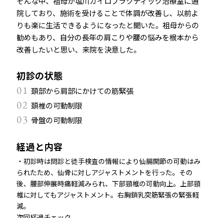
そんな中、祖母が塩川カイロプラクティック治療室に通
院しており、施術を受けることで体調が改善し、以前よ
りも楽に生活できるようになったと聞いた。祖母からの
勧めもあり、自分の長年の肩こりや腰の悩みを根本から
改善したいと思い、来院を決意した。
初診の状態
01
頚部から肩部にかけての筋緊張
02
頚椎の可動制限
03
骨盤の可動制限
経過と内容
・初診時は問診と徒手検査の情報により仙腸関節の可動はみ
られたため、仙骨に対しアジャストメントを行った。その
後、腰部伸展時痛軽減みられ、下部頸椎の可動向上。上部頸
椎に対してもアジャストメント。右胸鎖乳突筋緊張の緊張軽
減。
次回経過チェック。