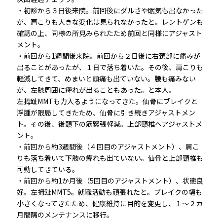
・初診から３日後来院。前回後にダルさや眠気も出なかった
が、肩こりも大きな変化は見られなかったと。レントゲンも
確認の上、同様の所見みられたため前回と同様にアジャスト
メント。
・前回から1週間後来院。前回から２日後に右頚部に痛みが
出ることがあったが、１日で落ち着いた。その後、肩こりも
軽減してきて、めまいと頭痛も出ていない。腰も痛みない
が、左膝周囲に痺れが出ることもあった。と本人。
左拇趾MMTも力入るようになってきた。仙骨にブレイクと
浮腫が限局してきたため、仙骨に引き続きアジャストメン
ト。その後、後頭下の筋緊張軽減。上部頸椎へアジャストメ
ント。
・前回から約3週間後（４回目のアジャストメント）、肩こ
りも落ち着いて下肢の痺れも出ていない。仙骨と上部頸椎も
可動してきている。
・前回から約1か月後（5回目のアジャストメント）、状態良
好。左拇趾MMT5。就職活動も頑張れたと。ブレイクの幅も
小さくなってきたため、健康維持に目的を変更し、１～２カ
月間隔のメンテナンスに移行。