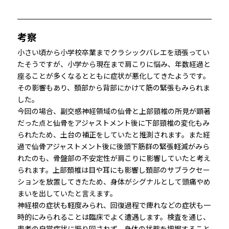
考察
小さい頃から小学校卒業までクラシックバレエを頑張ってい
たそうですが、小学から現在まで肩こりに悩み、年数経過と
座ることが多くなるとともに症状が悪化してきたようです。
その影響もあり、頚部から背部にかけて筋の緊張もみられま
した。
今回の場合、副交感神経領域の仙骨と上部頸椎の所見が顕著
だった点と仙骨をアジャストメント後に下部頸椎の変化もみ
られたため、土台の補正をしていたと推測されます。また経
過で仙骨アジャストメント後に後頭下筋群の緊張軽減がみら
れたのも、骨盤部の不安定性が肩こりに影響していたと考え
られます。上部頚椎は目や耳にも影響し頚部のサブラクセー
ションを放置してきたため、身体がシグナルとして頭痛やめ
まいを出していたと言えます。
神経根の症状も軽度みられ、回復過程で痺れなどの症状も一
時的にみられることは臨床でよく遭遇します。検査を通じ、
患者の自覚症状に振り回されず、身体の状態を把握すること