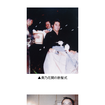
▲貴乃花関の断髪式