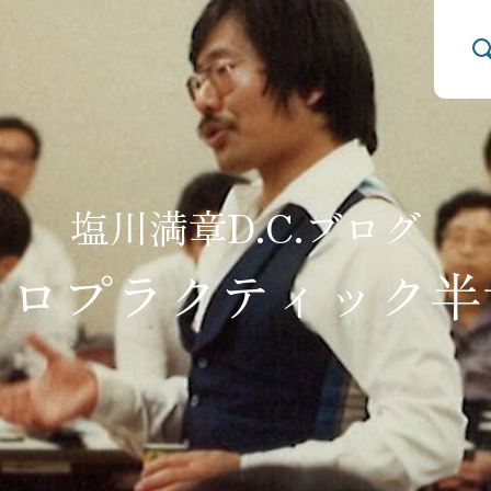
塩川満章D.C.ブログ
イロプラクティック
半