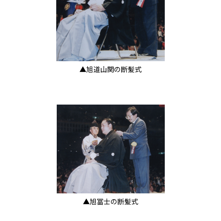
▲旭道山関の断髪式
▲旭冨士の断髪式